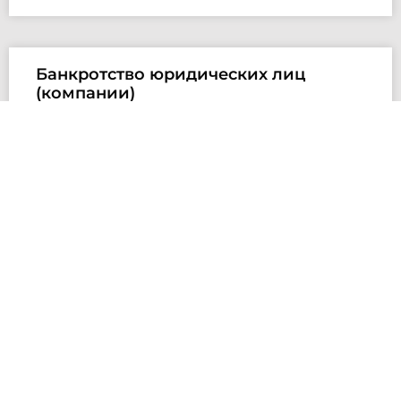
Банкротство юридических лиц
(компании)
Помощь при банкротстве московской
компании RED Development Арбитражный
суд города Москвы Номер дела в суде: А40-
213937/2015 (arbitr.ru) Объект недвижимости:
апартаменты Результат: Вернули клиенту
деньги за
ЧИТАТЬ »
Банкротство застройщика