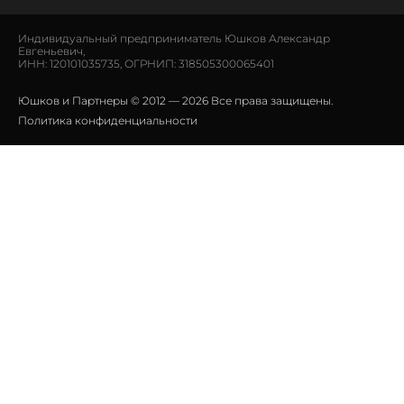
Индивидуальный предприниматель Юшков Александр
Евгеньевич,
ИНН: 120101035735, ОГРНИП: 318505300065401
Юшков и Партнеры © 2012 — 2026 Все права защищены.
Политика конфиденциальности