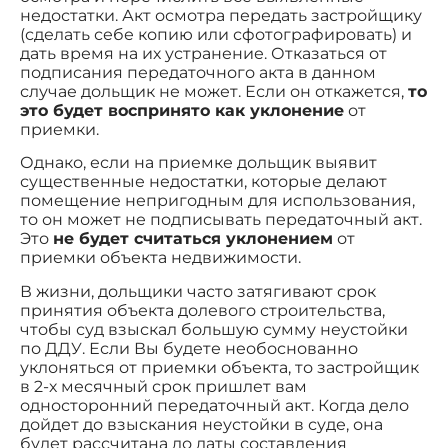
недостатки. Акт осмотра передать застройщику
(сделать себе копию или сфотографировать) и
дать время на их устранение. Отказаться от
подписания передаточного акта в данном
случае дольщик не может. Если он откажется,
то
это будет воспринято как уклонение
от
приемки.
Однако, если на приемке дольщик выявит
существенные недостатки, которые делают
помещение непригодным для использования,
то он может не подписывать передаточный акт.
Это
не будет считаться уклонением
от
приемки объекта недвижимости.
В жизни, дольщики часто затягивают срок
принятия объекта долевого строительства,
чтобы суд взыскал большую сумму неустойки
по ДДУ. Если Вы будете необоснованно
уклоняться от приемки объекта, то застройщик
в 2-х месячный срок пришлет вам
односторонний передаточный акт. Когда дело
дойдет до взыскания неустойки в суде, она
будет рассчитана до даты составления