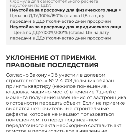
Формула для самостоятельного расчёта
неустойки по ДДУ:
Неустойка за просрочку для физического лица
=
Цена по ДДУ/100%/150*% (ставка ЦБ на дату
передачи в ДДУ)*количество дней просрочки
Неустойка за просрочку для юридического лица
= Цена по ДДУ/100%/300*% (ставка ЦБ на дату
передачи в ДДУ)*количество дней просрочки
УКЛОНЕНИЕ ОТ ПРИЕМКИ.
ПРАВОВЫЕ ПОСЛЕДСТВИЯ
Согласно Закону «Об участии в долевом
строительстве…» № 214-ФЗ дольщик обязан
принять квартиру (нежилое помещение,
кладовку, машино-место) в течение 7 дней с
момента получения извещения от застройщика
о готовности передать объект. Если на приемке
выявятся незначительные строительные
дефекты, которые не мешают пользоваться
помещением, то перед подписанием
передаточного акта необходимо составить акт
осмотра и перечислить все выявленные