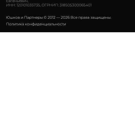
Евгеньевич,
ИНН: 120101035735, ОГРНИП: 318505300065401
Юшков и Партнеры © 2012 — 2026 Все права защищены.
Политика конфиденциальности