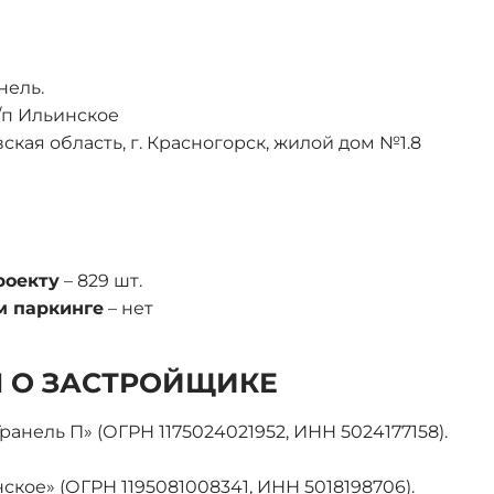
нель.
с/п Ильинское
ская область, г. Красногорск, жилой дом №1.8
роекту
– 829 шт.
м паркинге
– нет
 О ЗАСТРОЙЩИКЕ
анель П» (ОГРН 1175024021952, ИНН 5024177158).
кое» (ОГРН 1195081008341, ИНН 5018198706).