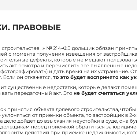
КИ. ПРАВОВЫЕ
м строительстве…» № 214-ФЗ дольщик обязан принят
ней с момента получения извещения от застройщика 
оительные дефекты, которые не мешают пользоват
ить акт осмотра и перечислить все выявленные недо
сфотографировать) и дать время на их устранение. О
. Если он откажется,
то это будет воспринято как у
вит существенные недостатки, которые делают пом
ывать передаточный акт. Это
не будет считаться ук
рок принятия объекта долевого строительства, чтоб
 уклоняться от приемки объекта, то застройщик в 2
 дело дойдет до взыскания неустойки в суде, она бу
 дольщикам перед приемкой обратиться за юридиче
алгоритм действий при приемке недвижимости, котор