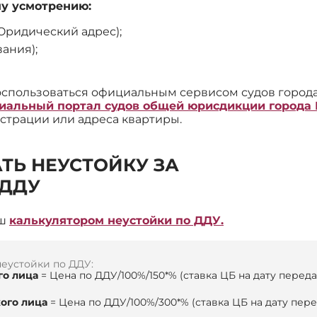
му усмотрению:
Юридический адрес);
ания);
оспользоваться официальным сервисом судов города
циальный портал судов общей юрисдикции города
истрации или адреса квартиры.
ТЬ НЕУСТОЙКУ ЗА
 ДДУ
аш
калькулятором неустойки по ДДУ.
неустойки по ДДУ:
го лица
= Цена по ДДУ/100%/150*% (ставка ЦБ на дату перед
ого лица
= Цена по ДДУ/100%/300*% (ставка ЦБ на дату пер