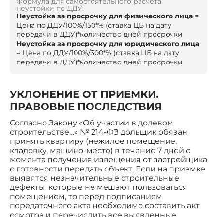
Формула для самостоятельного расчёта
неустойки по ДДУ:
Неустойка за просрочку для физического лица
=
Цена по ДДУ/100%/150*% (ставка ЦБ на дату
передачи в ДДУ)*количество дней просрочки
Неустойка за просрочку для юридического лица
= Цена по ДДУ/100%/300*% (ставка ЦБ на дату
передачи в ДДУ)*количество дней просрочки
УКЛОНЕНИЕ ОТ ПРИЕМКИ.
ПРАВОВЫЕ ПОСЛЕДСТВИЯ
Согласно Закону «Об участии в долевом
строительстве…» № 214-ФЗ дольщик обязан
принять квартиру (нежилое помещение,
кладовку, машино-место) в течение 7 дней с
момента получения извещения от застройщика
о готовности передать объект. Если на приемке
выявятся незначительные строительные
дефекты, которые не мешают пользоваться
помещением, то перед подписанием
передаточного акта необходимо составить акт
осмотра и перечислить все выявленные