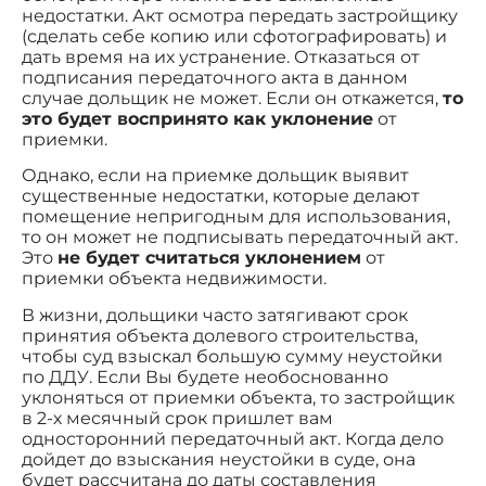
недостатки. Акт осмотра передать застройщику
(сделать себе копию или сфотографировать) и
дать время на их устранение. Отказаться от
подписания передаточного акта в данном
случае дольщик не может. Если он откажется,
то
это будет воспринято как уклонение
от
приемки.
Однако, если на приемке дольщик выявит
существенные недостатки, которые делают
помещение непригодным для использования,
то он может не подписывать передаточный акт.
Это
не будет считаться уклонением
от
приемки объекта недвижимости.
В жизни, дольщики часто затягивают срок
принятия объекта долевого строительства,
чтобы суд взыскал большую сумму неустойки
по ДДУ. Если Вы будете необоснованно
уклоняться от приемки объекта, то застройщик
в 2-х месячный срок пришлет вам
односторонний передаточный акт. Когда дело
дойдет до взыскания неустойки в суде, она
будет рассчитана до даты составления