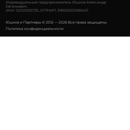
Индивидуальный предприниматель Юшков Александр
Евгеньевич,
ИНН: 120101035735, ОГРНИП: 318505300065401
Юшков и Партнеры © 2012 — 2026 Все права защищены.
Политика конфиденциальности