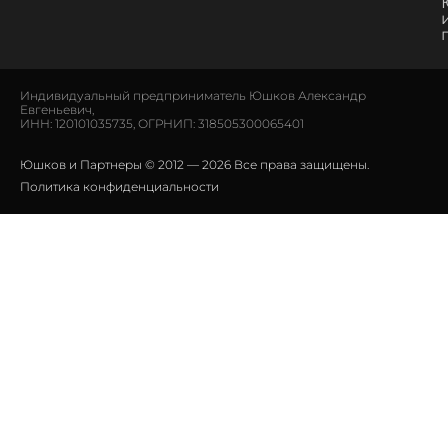
Индивидуальный предприниматель Юшков Александр
Евгеньевич,
ИНН: 120101035735, ОГРНИП: 318505300065401
Юшков и Партнеры © 2012 — 2026 Все права защищены.
Политика конфиденциальности