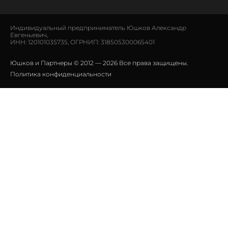
Индивидуальный предприниматель Юшков Александр
Евгеньевич,
ИНН: 120101035735, ОГРНИП: 318505300065401
Юшков и Партнеры © 2012 — 2026 Все права защищены.
Политика конфиденциальности