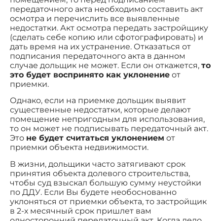
передаточного акта необходимо составить акт
осмотра и перечислить все выявленные
недостатки. Акт осмотра передать застройщику
(сделать себе копию или сфотографировать) и
дать время на их устранение. Отказаться от
подписания передаточного акта в данном
случае дольщик не может. Если он откажется,
то
это будет воспринято как уклонение
от
приемки.
Однако, если на приемке дольщик выявит
существенные недостатки, которые делают
помещение непригодным для использования,
то он может не подписывать передаточный акт.
Это
не будет считаться уклонением
от
приемки объекта недвижимости.
В жизни, дольщики часто затягивают срок
принятия объекта долевого строительства,
чтобы суд взыскал большую сумму неустойки
по ДДУ. Если Вы будете необоснованно
уклоняться от приемки объекта, то застройщик
в 2-х месячный срок пришлет вам
односторонний передаточный акт. Когда дело