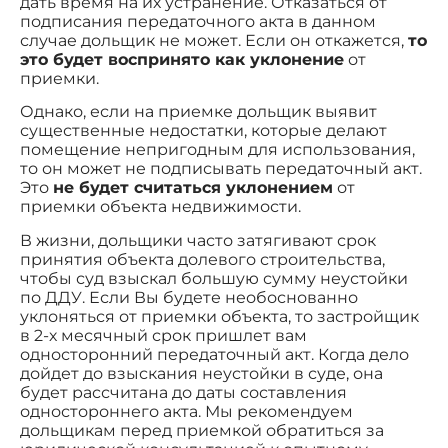
дать время на их устранение. Отказаться от
подписания передаточного акта в данном
случае дольщик не может. Если он откажется,
то
это будет воспринято как уклонение
от
приемки.
Однако, если на приемке дольщик выявит
существенные недостатки, которые делают
помещение непригодным для использования,
то он может не подписывать передаточный акт.
Это
не будет считаться уклонением
от
приемки объекта недвижимости.
В жизни, дольщики часто затягивают срок
принятия объекта долевого строительства,
чтобы суд взыскал большую сумму неустойки
по ДДУ. Если Вы будете необоснованно
уклоняться от приемки объекта, то застройщик
в 2-х месячный срок пришлет вам
односторонний передаточный акт. Когда дело
дойдет до взыскания неустойки в суде, она
будет рассчитана до даты составления
одностороннего акта. Мы рекомендуем
дольщикам перед приемкой обратиться за