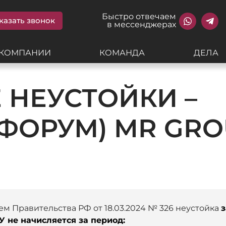
Быстро отвечаем
казать звонок
в мессенджерах
 КОМПАНИИ
КОМАНДА
ДЕЛА
 НЕУСТОЙКИ –
(ФОРУМ) MR GR
ем Правительства РФ от 18.03.2024 № 326 неустойка
з
У не начисляется за период: