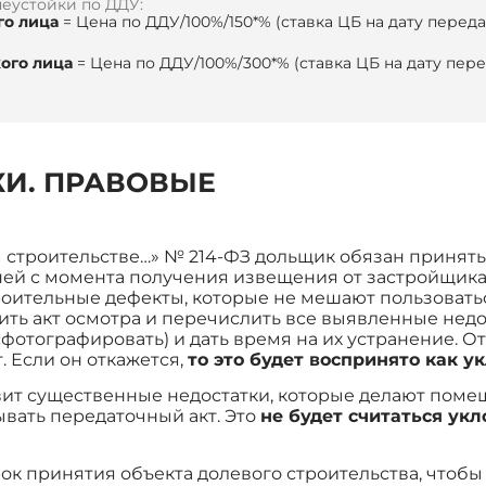
неустойки по ДДУ:
го лица
= Цена по ДДУ/100%/150*% (ставка ЦБ на дату перед
ого лица
= Цена по ДДУ/100%/300*% (ставка ЦБ на дату пер
КИ. ПРАВОВЫЕ
м строительстве…» № 214-ФЗ дольщик обязан принят
ней с момента получения извещения от застройщика 
оительные дефекты, которые не мешают пользоват
ить акт осмотра и перечислить все выявленные недо
сфотографировать) и дать время на их устранение. О
. Если он откажется,
то это будет воспринято как у
вит существенные недостатки, которые делают пом
ывать передаточный акт. Это
не будет считаться ук
рок принятия объекта долевого строительства, чтоб