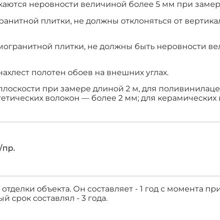
каются неровности величиной более 5 мм при замере
анитной плитки, не должны отклоняться от вертикал
могранитной плитки, не должны быть неровности ве
нахлест полотен обоев на внешних углах.
плоскости при замере длиной 2 м, для поливинилац
тетических волокон — более 2 мм; для керамически
/пр.
тделки объекта. Он составляет - 1 год с момента п
 срок составлял - 3 года.