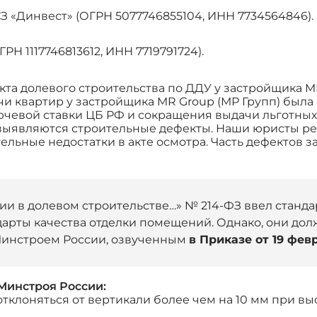
 «Динвест» (ОГРН 5077746855104, ИНН 7734564846).
Н 1117746813612, ИНН 7719791724).
а долевого строительства по ДДУ у застройщика MR 
и квартир у застройщика MR Group (МР Групп) была 
чевой ставки ЦБ РФ и сокращения выдачи льготных 
о выявляются строительные дефекты. Наши юристы 
льные недостатки в акте осмотра. Часть дефектов 
астии в долевом строительстве…» № 214-ФЗ ввел стан
дарты качества отделки помещений. Однако, они д
Минстроем России, озвученным
в Приказе от 19 февр
Минстроя России:
клоняться от вертикали более чем на 10 мм при вы