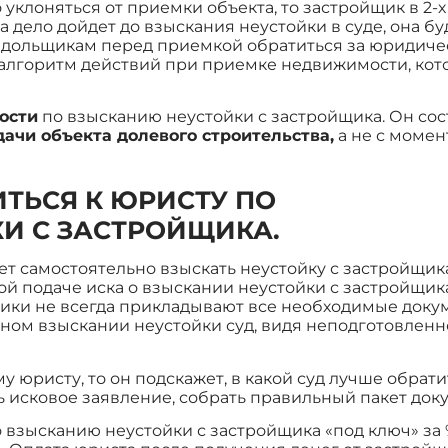
 уклоняться от приемки объекта, то застройщик в 2
 дело дойдет до взыскания неустойки в суде, она бу
 дольщикам перед приемкой обратиться за юридиче
алгоритм действий при приемке недвижимости, котор
ости
по взысканию неустойки с застройщика. Он сост
дачи объекта долевого строительства,
а не с момен
ТЬСЯ К ЮРИСТУ ПО
И С ЗАСТРОЙЩИКА.
т самостоятельно взыскать неустойку с застройщик
й подаче иска о взыскании неустойки с застройщика,
щики не всегда прикладывают все необходимые докум
ьном взыскании неустойки суд, видя неподготовленн
 юристу, то он подскажет, в какой суд лучше обрати
 исковое заявление, собрать правильный пакет док
взысканию неустойки с застройщика «под ключ» за 