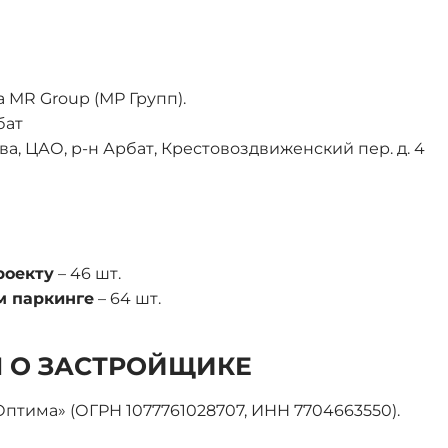
 MR Group (МР Групп).
бат
ква, ЦАО, р-н Арбат, Крестовоздвиженский пер. д. 4
роекту
– 46 шт.
м паркинге
– 64 шт.
 О ЗАСТРОЙЩИКЕ
птима» (ОГРН 1077761028707, ИНН 7704663550).