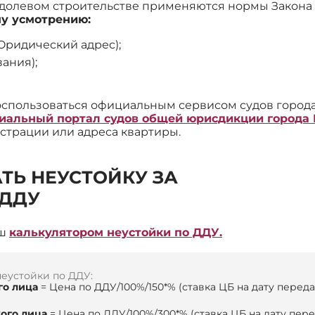
 в долевом строительстве применяются нормы Закона
му усмотрению:
Юридический адрес);
ания);
оспользоваться официальным сервисом судов города
циальный портал судов общей юрисдикции города
истрации или адреса квартиры.
ТЬ НЕУСТОЙКУ ЗА
 ДДУ
аш
калькулятором неустойки по ДДУ.
неустойки по ДДУ:
го лица
= Цена по ДДУ/100%/150*% (ставка ЦБ на дату перед
ого лица
= Цена по ДДУ/100%/300*% (ставка ЦБ на дату пер