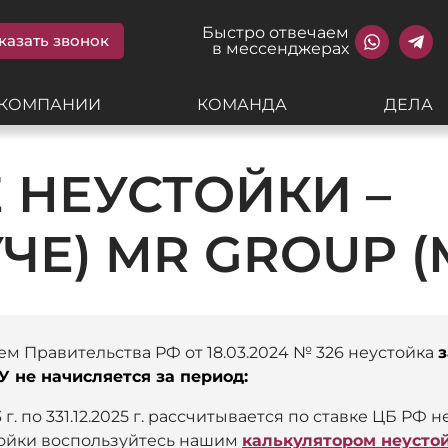
Быстро отвечаем
казать звонок
в мессенджерах
 КОМПАНИИ
КОМАНДА
ДЕЛА
 НЕУСТОЙКИ –
УЧЕ) MR GROUP (
ем Правительства РФ от 18.03.2024 № 326 неустойка
з
У не начисляется за период:
 г. по 331.12.2025 г. рассчитывается по ставке ЦБ РФ не
тойки воспользуйтесь нашим
калькулятором неустой