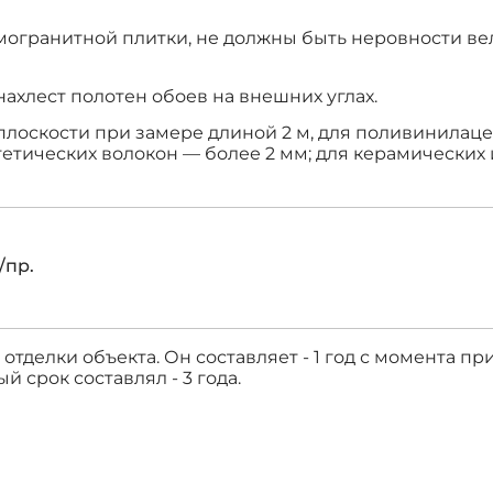
могранитной плитки, не должны быть неровности ве
нахлест полотен обоев на внешних углах.
плоскости при замере длиной 2 м, для поливинилац
тетических волокон — более 2 мм; для керамически
/пр.
тделки объекта. Он составляет - 1 год с момента п
 срок составлял - 3 года.