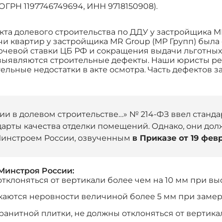
ГРН 1197746749694, ИНН 9718150908).
а долевого строительства по ДДУ у застройщика MR 
и квартир у застройщика MR Group (МР Групп) была 
чевой ставки ЦБ РФ и сокращения выдачи льготных 
о выявляются строительные дефекты. Наши юристы 
льные недостатки в акте осмотра. Часть дефектов 
астии в долевом строительстве…» № 214-ФЗ ввел стан
дарты качества отделки помещений. Однако, они д
Минстроем России, озвученным
в Приказе от 19 февр
Минстроя России:
клоняться от вертикали более чем на 10 мм при вы
каются неровности величиной более 5 мм при замере
анитной плитки, не должны отклоняться от вертикал