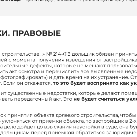
КИ. ПРАВОВЫЕ
м строительстве…» № 214-ФЗ дольщик обязан принят
ней с момента получения извещения от застройщика 
оительные дефекты, которые не мешают пользоват
ить акт осмотра и перечислить все выявленные недо
сфотографировать) и дать время на их устранение. О
. Если он откажется,
то это будет воспринято как у
вит существенные недостатки, которые делают пом
ывать передаточный акт. Это
не будет считаться ук
рок принятия объекта долевого строительства, чтоб
 уклоняться от приемки объекта, то застройщик в 2
 дело дойдет до взыскания неустойки в суде, она бу
 дольщикам перед приемкой обратиться за юридиче