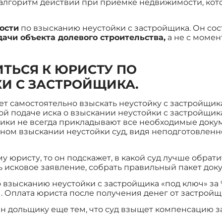
алгоритм действий при приемке недвижимости, котор
ости
по взысканию неустойки с застройщика. Он сост
дачи объекта долевого строительства,
а не с момен
ТЬСЯ К ЮРИСТУ ПО
И С ЗАСТРОЙЩИКА.
т самостоятельно взыскать неустойку с застройщик
й подаче иска о взыскании неустойки с застройщика,
щики не всегда прикладывают все необходимые докум
ьном взыскании неустойки суд, видя неподготовленн
 юристу, то он подскажет, в какой суд лучше обрати
 исковое заявление, собрать правильный пакет док
взысканию неустойки с застройщика «под ключ» за 
. Оплата юриста после получения денег от застройщ
 дольщику еще тем, что суд взыщет компенсацию за