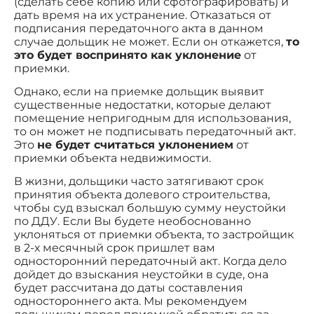
(сделать себе копию или сфотографировать) и
дать время на их устранение. Отказаться от
подписания передаточного акта в данном
случае дольщик не может. Если он откажется,
то
это будет воспринято как уклонение
от
приемки.
Однако, если на приемке дольщик выявит
существенные недостатки, которые делают
помещение непригодным для использования,
то он может не подписывать передаточный акт.
Это
не будет считаться уклонением
от
приемки объекта недвижимости.
В жизни, дольщики часто затягивают срок
принятия объекта долевого строительства,
чтобы суд взыскал большую сумму неустойки
по ДДУ. Если Вы будете необоснованно
уклоняться от приемки объекта, то застройщик
в 2-х месячный срок пришлет вам
односторонний передаточный акт. Когда дело
дойдет до взыскания неустойки в суде, она
будет рассчитана до даты составления
одностороннего акта. Мы рекомендуем