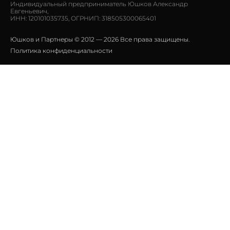
Индивидуальный предприниматель Юшков Александр
Евгеньевич,
ИНН: 120101035735, ОГРНИП: 318505300065401
Юшков и Партнеры © 2012 — 2026 Все права защищены.
Политика конфиденциальности