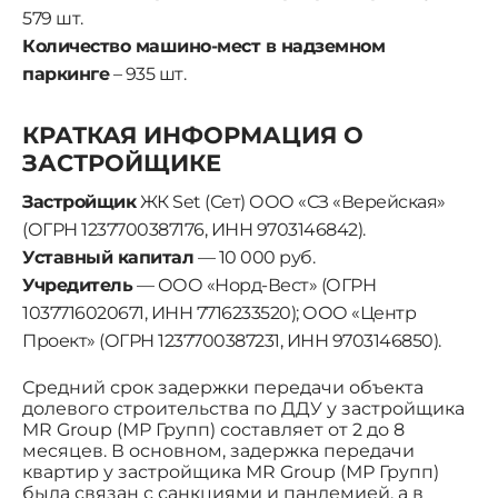
579 шт.
Количество машино-мест в надземном
паркинге
– 935 шт.
КРАТКАЯ ИНФОРМАЦИЯ О
ЗАСТРОЙЩИКЕ
Застройщик
ЖК Set (Сeт) ООО «СЗ «Верейская»
(ОГРН 1237700387176, ИНН 9703146842).
Уставный капитал
— 10 000 руб.
Учредитель
— ООО «Норд-Вест» (ОГРН
1037716020671, ИНН 7716233520); ООО «Центр
Проект» (ОГРН 1237700387231, ИНН 9703146850).
Средний срок задержки передачи объекта
долевого строительства по ДДУ у застройщика
MR Group (МР Групп) составляет от 2 до 8
месяцев. В основном, задержка передачи
квартир у застройщика MR Group (МР Групп)
была связан с санкциями и пандемией, а в