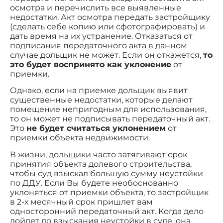
осмотра и перечислить все выявленные
недостатки. Акт осмотра передать застройщику
(сделать себе копию или сфотографировать) и
дать время на их устранение. Отказаться от
подписания передаточного акта в данном
случае дольщик не может. Если он откажется,
то
это будет воспринято как уклонение
от
приемки.
Однако, если на приемке дольщик выявит
существенные недостатки, которые делают
помещение непригодным для использования,
то он может не подписывать передаточный акт.
Это
не будет считаться уклонением
от
приемки объекта недвижимости.
В жизни, дольщики часто затягивают срок
принятия объекта долевого строительства,
чтобы суд взыскал большую сумму неустойки
по ДДУ. Если Вы будете необоснованно
уклоняться от приемки объекта, то застройщик
в 2-х месячный срок пришлет вам
односторонний передаточный акт. Когда дело
дойдет до взыскания неустойки в суде, она